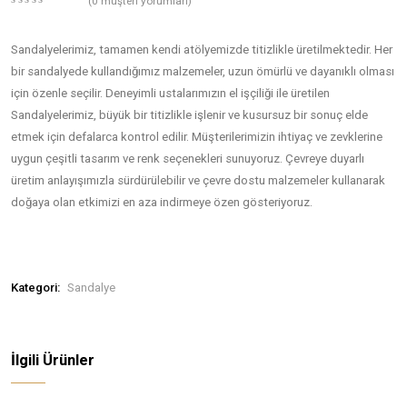
Sandalye S21
(
0
müşteri yorumları)
0
5
0
out
of
Sandalyelerimiz, tamamen kendi atölyemizde titizlikle üretilme
based
bir sandalyede kullandığımız malzemeler, uzun ömürlü ve dayan
on
customer
için özenle seçilir. Deneyimli ustalarımızın el işçiliği ile üretilen
ratings
Sandalyelerimiz, büyük bir titizlikle işlenir ve kusursuz bir son
etmek için defalarca kontrol edilir. Müşterilerimizin ihtiyaç ve 
uygun çeşitli tasarım ve renk seçenekleri sunuyoruz. Çevreye d
üretim anlayışımızla sürdürülebilir ve çevre dostu malzemeler 
doğaya olan etkimizi en aza indirmeye özen gösteriyoruz.