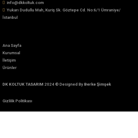
Hakkımızda
Alanında uzman çalışanlarımız ile 20 yıldır DK KOLTUK TA
olarak hizmetlerimizi sürdürmekteyiz.
+90 533 549 8486
info@dkkoltuk.com
Yukarı Dudullu Mah, Kuriş Sk. Göztepe Cd. No:6/1 Ümrani
İstanbul