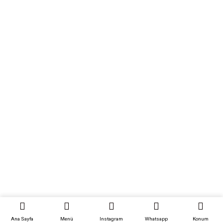
Hızlıca
Ana Sayfa
Kurumsal
İletişim
Ürünler
DK KOLTUK TASARIM
2024 © Designed By
Berke Şimşek
Gizlilik Politikası