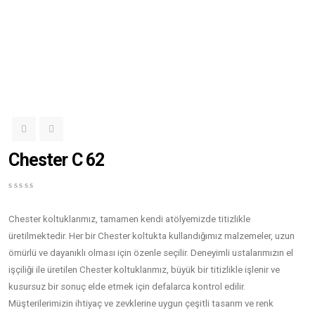
Chester C 62
0
5
0