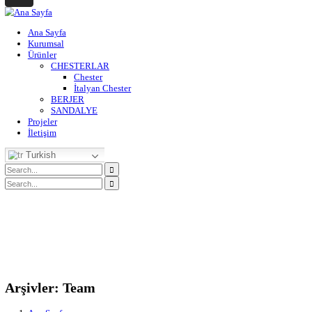
+90 533 549 8486
info@dkkoltuk.com
nstagram
Ana Sayfa
Kurumsal
Ürünler
CHESTERLAR
Chester
İtalyan Chester
BERJER
SANDALYE
Projeler
İletişim
Turkish