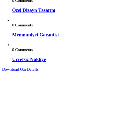
admin
Mike Hardson
16 Aralık 2020
admin
David Hardson
Category
Genel
(3)
Recent Posts
0 Comments
Özel Dizayn Tasarım