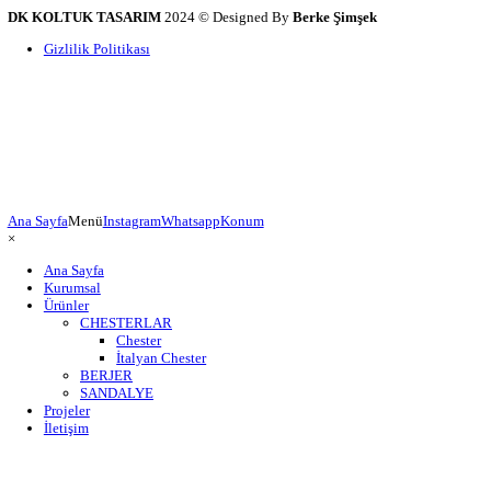
" Çalışmalarımıza Zerafetin İmzasını Atı
İletişime Geç
Hakkımızda
Alanında uzman çalışanlarımız ile 20 yıldır DK KOLTUK TASARI
hizmetlerimizi sürdürmekteyiz.
+90 533 549 8486
info@dkkoltuk.com
Yukarı Dudullu Mah, Kuriş Sk. Göztepe Cd. No:6/1 Ümraniye
Hızlıca
Ana Sayfa
Kurumsal
İletişim
Ürünler
Bülten'e Abone olun
Haftalık haberler ve güncellemeler için şimdi kaydolun