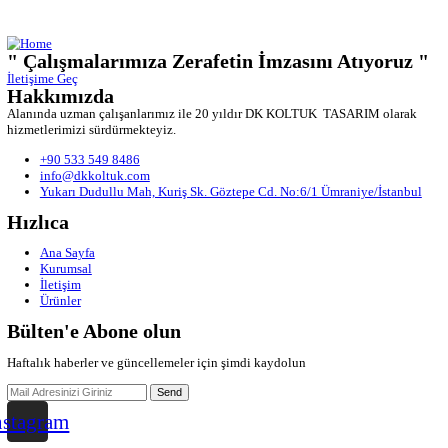
0 Comments
Memnuniyet Garantisi
0 Comments
Ücretsiz Nakliye
Download Our Details