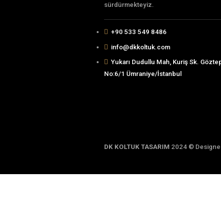
Hakkımızda
Alanında uzman çalışanları
KOLTUK TASARIM olarak hi
sürdürmekteyiz.
+90 533 549 8486