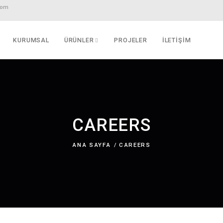
fo@dkkoltuk.com
ANA SAYFA
KURUMSAL
ÜRÜNLER
PROJELE
CAREER
ANA SAYFA
CAREER