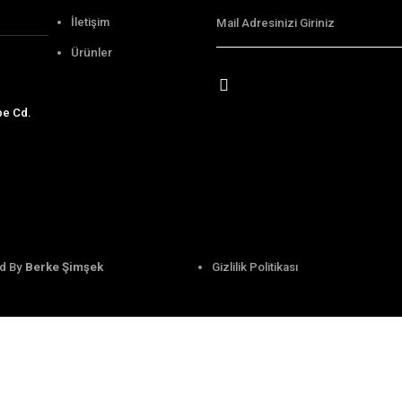
" Çalışmalarımıza Zerafetin İmzasını Atı
Hızlıca
Bülten
Ana Sayfa
Haftalık
mız ile 20 yıldır DK
zmetlerimizi
Kurumsal
İletişim
Ürünler