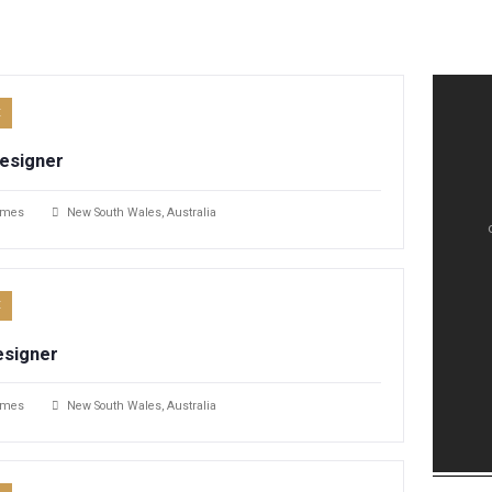
FULL TIME
Digital Designer
Gaviasthemes
New South Wales, Australia
FULL TIME