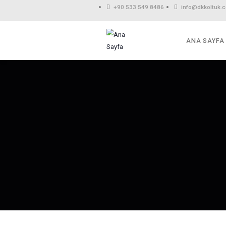
+90 533 549 8486
in