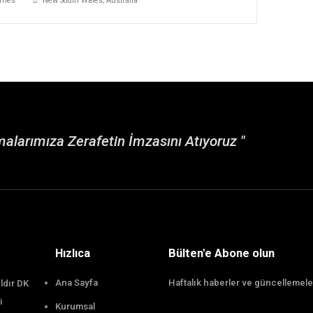
PHP Web Developer
Gaviasthemes
New South Wales, Australia
FULL TIME
Front-End Web Developer​
Gaviasthemes
New South Wales, Australia