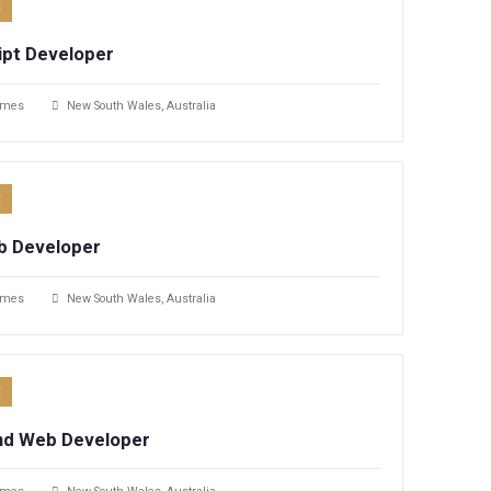
UX/UI Designer​
Gaviasthemes
New South Wales, Australia
FULL TIME
JavaScript Developer​
Gaviasthemes
New South Wales, Australia
FULL TIME